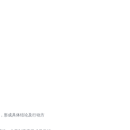
登录
首页
职位
馈，形成具体结论及行动方