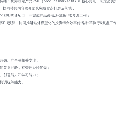
传播：统筹制定产品PMF（product market fit）和核心卖点，制
出，协同带领内容媒介团队完成卖点打磨及落地；
下的SPU沟通项目，并完成产品传播/种草执行&复盘工作；
管理SPU预算，协同推进站外模型化的投资组合效率传播/种草执行&复盘工
场营销、广告等相关专业；
营销策划经验，有管理经验优先；
力、创意能力和学习能力；
的协调统筹能力。